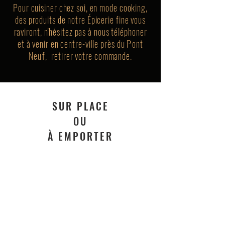
Pour cuisiner chez soi, en mode cooking,
des produits de notre Épicerie fine vous
raviront, n'hésitez pas à nous téléphoner
et à venir en centre-ville près du
Pont
Neuf,
retirer votre commande.
SUR PLACE
OU
À EMPORTER