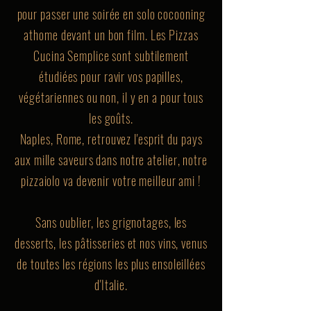
pour passer une soirée en solo cocooning
athome devant un bon film. Les Pizzas
Cucina Semplice sont subtilement
étudiées pour ravir vos papilles,
végétariennes ou non, il y en a pour tous
les goûts.
Naples, Rome, retrouvez l'esprit du pays
aux mille saveurs dans notre atelier, notre
pizzaiolo va devenir votre meilleur ami !
Sans oublier, les grignotages, les
desserts, les pâtisseries et nos vins, venus
de toutes les régions les plus ensoleillées
d'Italie.