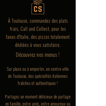
À Toulouse, commandez des plats
frais, Call and Collect, pour les
fanas d'Italie, des pizzas totalement
dédiées à vous satisfaire.
Découvrez nos menus !
Sur place ou à emporter, en centre-ville
de Toulouse, des spécialités italiennes
fraîches et authentiques !
Partagez un moment délicieux de partage
en famille, entre amis, entre amoureux ou